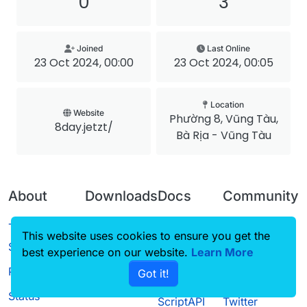
0
3
Joined
Last Online
23 Oct 2024, 00:00
23 Oct 2024, 00:05
Location
Website
Phường 8, Vũng Tàu,
8day.jetzt/
Bà Rịa - Vũng Tàu
About
Downloads
Docs
Community
Terms of
Releases
Tutorials
Forum
This website uses cookies to ensure you get the
Service
best experience on our website.
Source code
CustomHUD
Learn More
Guilded
Privacy Policy
Got it!
License
AutoSettings
YouTube
Status
ScriptAPI
Twitter