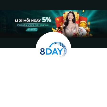
Skip to content