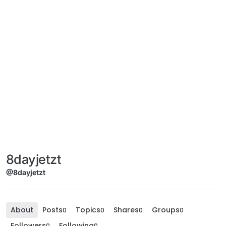
8dayjetzt
@8dayjetzt
About
Posts
Topics
Shares
Groups
0
0
0
0
Followers
Following
0
0