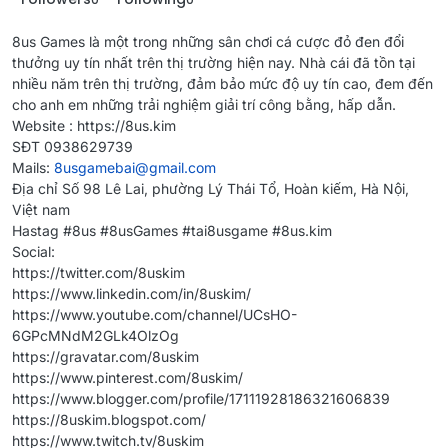
8us Games là một trong những sân chơi cá cược đỏ đen đổi
thưởng uy tín nhất trên thị trường hiện nay. Nhà cái đã tồn tại
nhiều năm trên thị trường, đảm bảo mức độ uy tín cao, đem đến
cho anh em những trải nghiệm giải trí công bằng, hấp dẫn.
Website : https://8us.kim
SĐT 0938629739
Mails:
8usgamebai@gmail.com
Địa chỉ Số 98 Lê Lai, phường Lý Thái Tổ, Hoàn kiếm, Hà Nội,
Việt nam
Hastag #8us #8usGames #tai8usgame #8us.kim
Social:
https://twitter.com/8uskim
https://www.linkedin.com/in/8uskim/
https://www.youtube.com/channel/UCsHO-
6GPcMNdM2GLk4OlzOg
https://gravatar.com/8uskim
https://www.pinterest.com/8uskim/
https://www.blogger.com/profile/17111928186321606839
https://8uskim.blogspot.com/
https://www.twitch.tv/8uskim