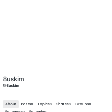
8uskim
@8uskim
About
Posts
Topics
Shares
Groups
0
0
0
0
Followers
Following
0
0