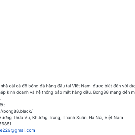
nhà cái cá độ bóng đá hàng đầu tại Việt Nam, được biết đến với dịc
hép kinh doanh và hệ thống bảo mật hàng đầu, Bong88 mang đến mộ
.
ết:
://bong88.black/
. Vương Thừa Vũ, Khương Trung, Thanh Xuân, Hà Nội, Việt Nam
66851
rse229@gmail.com