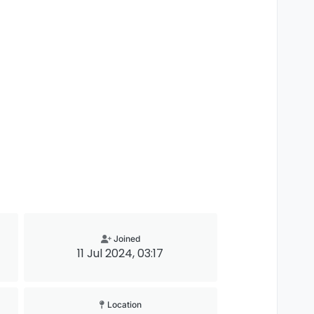
Joined
11 Jul 2024, 03:17
Location