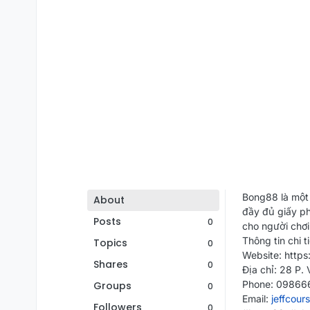
Bong88 là một 
About
đầy đủ giấy p
Posts
0
cho người chơi
Thông tin chi ti
Topics
0
Website: https
Shares
0
Địa chỉ: 28 P
Phone: 09866
Groups
0
Email:
jeffcou
Followers
0