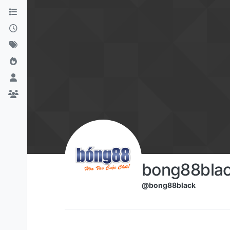
Skip to content
bong88bla
@bong88black