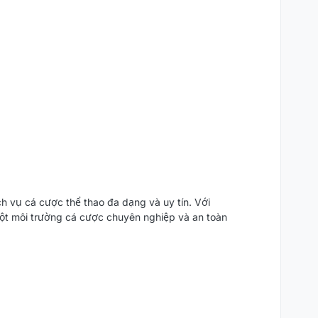
h vụ cá cược thể thao đa dạng và uy tín. Với
t môi trường cá cược chuyên nghiệp và an toàn