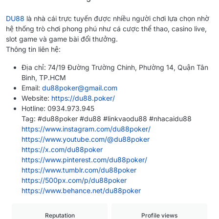
DU88
là nhà cái trực tuyến được nhiều người chơi lựa chọn nhờ
hệ thống trò chơi phong phú như cá cược thể thao, casino live,
slot game và game bài đổi thưởng.
Thông tin liên hệ:
Địa chỉ: 74/19 Đường Trường Chinh, Phường 14, Quận Tân
Bình, TP.HCM
Email:
du88poker@gmail.com
Website:
https://du88.poker/
Hotline: 0934.973.945
Tag: #du88poker #du88 #linkvaodu88 #nhacaidu88
https://www.instagram.com/du88poker/
https://www.youtube.com/@du88poker
https://x.com/du88poker
https://www.pinterest.com/du88poker/
https://www.tumblr.com/du88poker
https://500px.com/p/du88poker
https://www.behance.net/du88poker
Reputation
Profile views