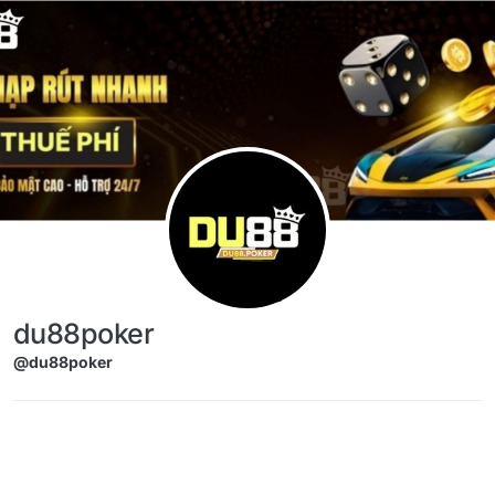
Skip to content
du88poker
@du88poker