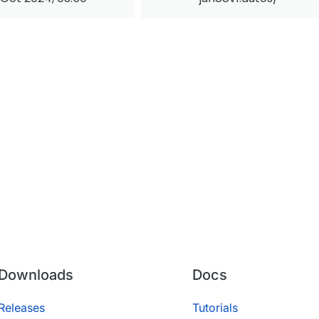
Downloads
Docs
Releases
Tutorials