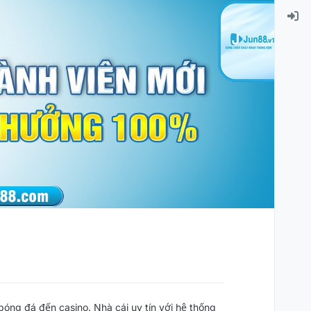
óng đá đến casino. Nhà cái uy tín với hệ thống