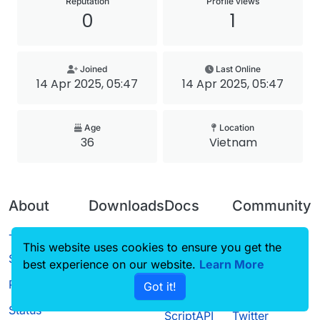
Reputation
Profile views
0
1
Joined
Last Online
14 Apr 2025, 05:47
14 Apr 2025, 05:47
Age
Location
36
Vietnam
About
Downloads
Docs
Community
Terms of
Releases
Tutorials
Forum
This website uses cookies to ensure you get the
Service
best experience on our website.
Source code
CustomHUD
Learn More
Guilded
Privacy Policy
Got it!
License
AutoSettings
YouTube
Status
ScriptAPI
Twitter