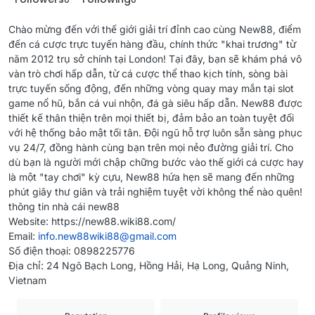
Chào mừng đến với thế giới giải trí đỉnh cao cùng New88, điểm
đến cá cược trực tuyến hàng đầu, chính thức "khai trương" từ
năm 2012 trụ sở chính tại London! Tại đây, bạn sẽ khám phá vô
vàn trò chơi hấp dẫn, từ cá cược thể thao kịch tính, sòng bài
trực tuyến sống động, đến những vòng quay may mắn tại slot
game nổ hũ, bắn cá vui nhộn, đá gà siêu hấp dẫn. New88 được
thiết kế thân thiện trên mọi thiết bị, đảm bảo an toàn tuyệt đối
với hệ thống bảo mật tối tân. Đội ngũ hỗ trợ luôn sẵn sàng phục
vụ 24/7, đồng hành cùng bạn trên mọi nẻo đường giải trí. Cho
dù bạn là người mới chập chững bước vào thế giới cá cược hay
là một "tay chơi" kỳ cựu, New88 hứa hẹn sẽ mang đến những
phút giây thư giãn và trải nghiệm tuyệt vời không thể nào quên!
thông tin nhà cái new88
Website: https://new88.wiki88.com/
Email:
info.new88wiki88@gmail.com
Số điện thoại: 0898225776
Địa chỉ: 24 Ngõ Bạch Long, Hồng Hải, Hạ Long, Quảng Ninh,
Vietnam