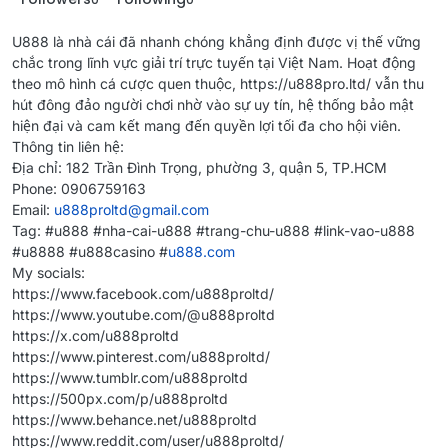
U888 là nhà cái đã nhanh chóng khẳng định được vị thế vững
chắc trong lĩnh vực giải trí trực tuyến tại Việt Nam. Hoạt động
theo mô hình cá cược quen thuộc, https://u888pro.ltd/ vẫn thu
hút đông đảo người chơi nhờ vào sự uy tín, hệ thống bảo mật
hiện đại và cam kết mang đến quyền lợi tối đa cho hội viên.
Thông tin liên hệ:
Địa chỉ: 182 Trần Đình Trọng, phường 3, quận 5, TP.HCM
Phone: 0906759163
Email:
u888proltd@gmail.com
Tag: #u888 #nha-cai-u888 #trang-chu-u888 #link-vao-u888
#u8888 #u888casino #
u888.com
My socials:
https://www.facebook.com/u888proltd/
https://www.youtube.com/@u888proltd
https://x.com/u888proltd
https://www.pinterest.com/u888proltd/
https://www.tumblr.com/u888proltd
https://500px.com/p/u888proltd
https://www.behance.net/u888proltd
https://www.reddit.com/user/u888proltd/