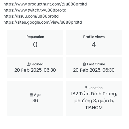
https://www.producthunt.com/@u888proltd
https://www.twitch.tv/u888proltd
https://issuu.com/u888proltd
https://sites.google.com/view/u888proltd
Reputation
Profile views
0
4
Joined
Last Online
20 Feb 2025, 06:30
20 Feb 2025, 06:30
Location
182 Trần Đình Trọng,
Age
36
phường 3, quận 5,
TP.HCM