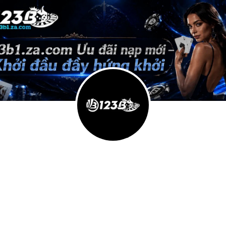
Skip to content