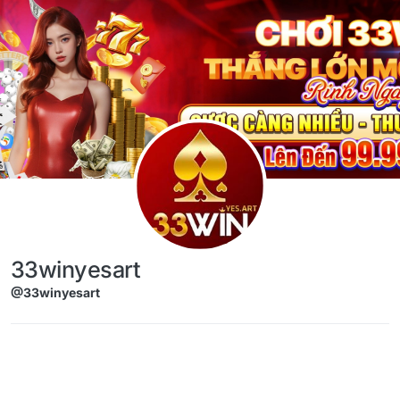
Skip to content
33winyesart
@33winyesart