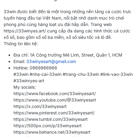
33win được biết đến là một trong những nền tảng cá cược trực
tuyến hàng đầu tại Việt Nam, nổi bật nhờ danh mục trò chơi
phong phú cùng hàng loạt ưu đãi hấp dẫn. Trang web
https://33winyes.art/ cung cấp đa dạng các hình thức cá cược
xổ số, bao gồm xổ số ba miền, xổ số siêu tốc và lô đề.
Thông tin liên hệ:
Địa chỉ: 1A Công trường Mê Linh, Street, Quận 1, HCM
Email:
33winyesart@gmail.com
Hotline: 0969966966
#33win #nha-cai-33win #trang-chu-33win #link-vao-33win
#33winryes-art
My socials:
https://www.facebook.com/33winyesart/
https://www.youtube.com/@33winyesart
https://x.com/33winyesart
https://www.pinterest.com/33winyesart/
https://www.tumblr.com/33winyesart
https://500px.com/p/33winyesart
https://www.behance.net/33winyesart