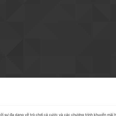
ới sự đa dạng về trò chơi cá cược và các chương trình khuyến mãi h