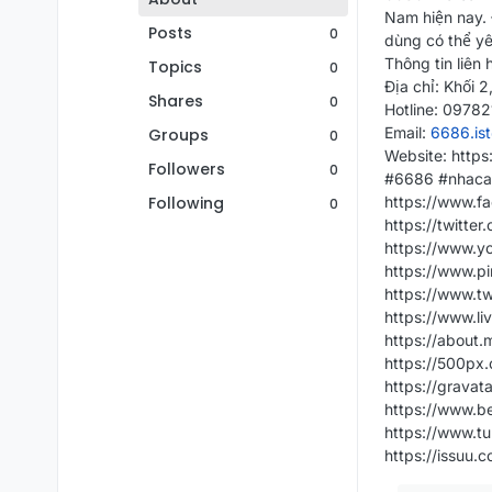
Nam hiện nay. 
Posts
0
dùng có thể yê
Thông tin liên 
Topics
0
Địa chỉ: Khối 
Shares
0
Hotline: 0978
Email:
6686.is
Groups
0
Website: https:
Followers
0
#6686 #nhaca
Following
https://www.f
0
https://twitte
https://www.y
https://www.pi
https://www.tw
https://www.li
https://about.
https://500px
https://gravat
https://www.b
https://www.t
https://issuu.