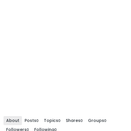
About
Posts
Topics
Shares
Groups
0
0
0
0
Followers
Following
0
0