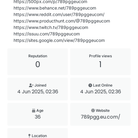
https://500px.com/p/789pggeucom
https://www.behance.net/789pggeucom
https://www.reddit.com/user/789pggeucom/
https://www.producthunt.com/@789pggeucom
https://www.twitch.tv/789pggeucom
https://issuu.com/789pggeucom
https://sites.google.com/view/789pggeucom
Reputation
Profile views
0
1
Joined
Last Online
4 Jun 2025, 02:36
4 Jun 2025, 02:36
Age
Website
36
789pgg.eu.com/
Location