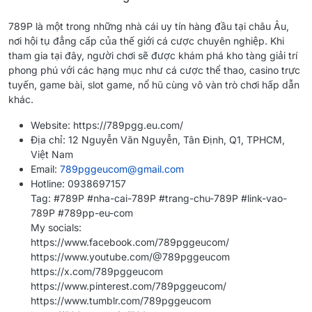
789P là một trong những nhà cái uy tín hàng đầu tại châu Âu,
nơi hội tụ đẳng cấp của thế giới cá cược chuyên nghiệp. Khi
tham gia tại đây, người chơi sẽ được khám phá kho tàng giải trí
phong phú với các hạng mục như cá cược thể thao, casino trực
tuyến, game bài, slot game, nổ hũ cùng vô vàn trò chơi hấp dẫn
khác.
Website: https://789pgg.eu.com/
Địa chỉ: 12 Nguyễn Văn Nguyễn, Tân Định, Q1, TPHCM,
Việt Nam
Email:
789pggeucom@gmail.com
Hotline: 0938697157
Tag: #789P #nha-cai-789P #trang-chu-789P #link-vao-
789P #789pp-eu-com
My socials:
https://www.facebook.com/789pggeucom/
https://www.youtube.com/@789pggeucom
https://x.com/789pggeucom
https://www.pinterest.com/789pggeucom/
https://www.tumblr.com/789pggeucom