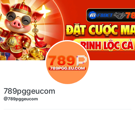
Skip to content
789pggeucom
@789pggeucom