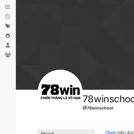
Skip to content
78winschoo
@78winschool
78win
hiện đượ
About