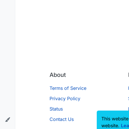
About
Terms of Service
Privacy Policy
Status
This website
Contact Us
website.
Lea