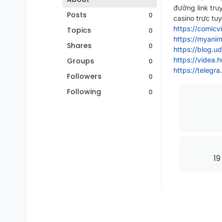
đường link tru
Posts
0
casino trực tu
https://comicv
Topics
0
https://myanim
Shares
0
https://blog.
https://videa
Groups
0
https://telegr
Followers
0
Following
0
19