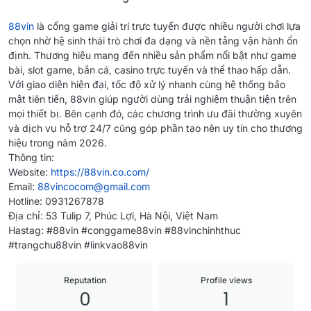
88vin
là cổng game giải trí trực tuyến được nhiều người chơi lựa
chọn nhờ hệ sinh thái trò chơi đa dạng và nền tảng vận hành ổn
định. Thương hiệu mang đến nhiều sản phẩm nổi bật như game
bài, slot game, bắn cá, casino trực tuyến và thể thao hấp dẫn.
Với giao diện hiện đại, tốc độ xử lý nhanh cùng hệ thống bảo
mật tiên tiến, 88vin giúp người dùng trải nghiệm thuận tiện trên
mọi thiết bị. Bên cạnh đó, các chương trình ưu đãi thường xuyên
và dịch vụ hỗ trợ 24/7 cũng góp phần tạo nên uy tín cho thương
hiệu trong năm 2026.
Thông tin:
Website:
https://88vin.co.com/
Email:
88vincocom@gmail.com
Hotline: 0931267878
Địa chỉ: 53 Tulip 7, Phúc Lợi, Hà Nội, Việt Nam
Hastag: #88vin #conggame88vin #88vinchinhthuc
#trangchu88vin #linkvao88vin
Reputation
Profile views
0
1