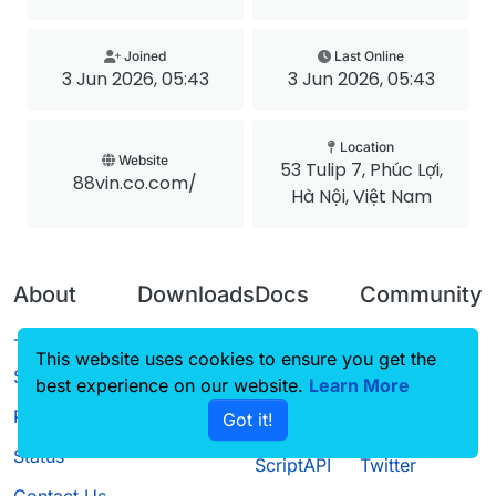
Joined
Last Online
3 Jun 2026, 05:43
3 Jun 2026, 05:43
Location
Website
53 Tulip 7, Phúc Lợi,
88vin.co.com/
Hà Nội, Việt Nam
About
Downloads
Docs
Community
Terms of
Releases
Tutorials
Forum
This website uses cookies to ensure you get the
Service
best experience on our website.
Source code
CustomHUD
Learn More
Guilded
Privacy Policy
Got it!
License
AutoSettings
YouTube
Status
ScriptAPI
Twitter