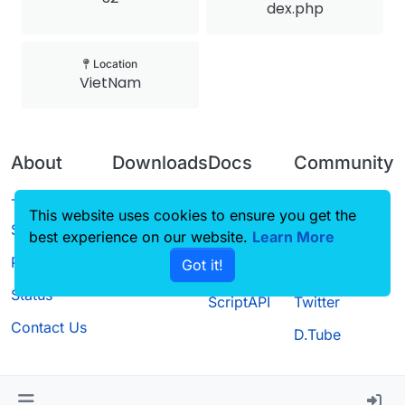
dex.php
Location
VietNam
About
Downloads
Docs
Community
Terms of
Releases
Tutorials
Forum
This website uses cookies to ensure you get the
Service
best experience on our website.
Source code
CustomHUD
Learn More
Guilded
Privacy Policy
Got it!
License
AutoSettings
YouTube
Status
ScriptAPI
Twitter
Contact Us
D.Tube