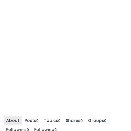
About
Posts
Topics
Shares
Groups
0
0
0
0
Followers
Following
0
0