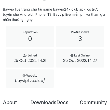
Bayvip live trang chủ tải game bayvip247 club apk ios trực
tuyến cho Android, iPhone. Tải Bayvip live miễn phí và tham gia
nhận thưởng ngay.
Reputation
Profile views
0
3
Joined
Last Online
25 Oct 2022, 14:21
25 Oct 2022, 14:27
Website
bayviplive.club/
About
Downloads
Docs
Community