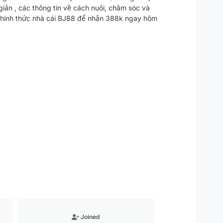
 giản , các thông tin về cách nuôi, chăm sóc và
chính thức nhà cái BJ88 để nhận 388k ngay hôm
Joined