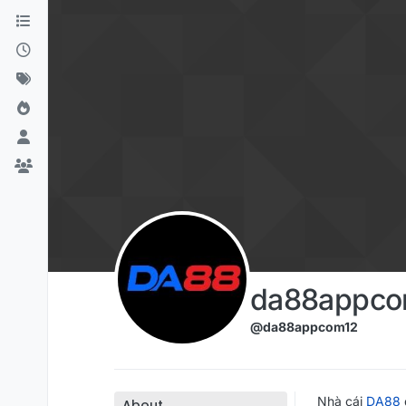
Skip to content
da88appco
@da88appcom12
Nhà cái
DA88
About