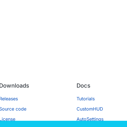
Downloads
Docs
Releases
Tutorials
Source code
CustomHUD
License
AutoSettings