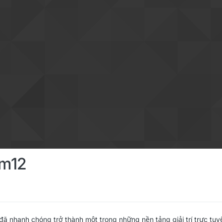
m12
đã nhanh chóng trở thành một trong những nền tảng giải trí trực tuy