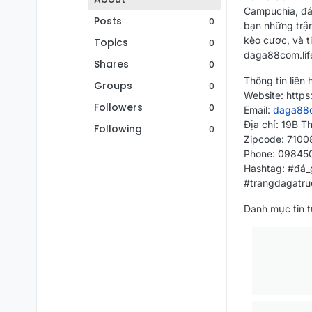
Campuchia, đá 
Posts
0
bạn những trận
kèo cược, và t
Topics
0
daga88com.life
Shares
0
Thông tin liên 
Groups
0
Website: https
Followers
0
Email:
daga88c
Địa chỉ: 19B T
Following
0
Zipcode: 7100
Phone: 09845
Hashtag: #đá
#trangdagatru
Danh mục tin t