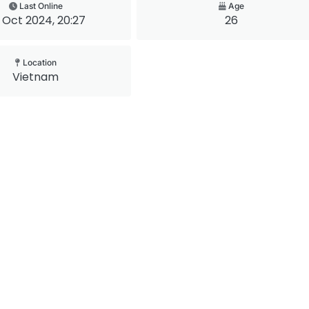
Last Online
Age
 Oct 2024, 20:27
26
Location
Vietnam