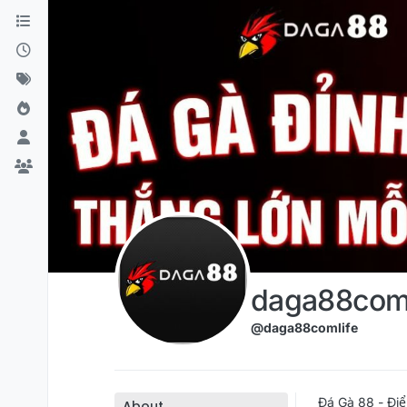
Skip to content
daga88coml
@daga88comlife
Đá Gà 88 - Đi
About