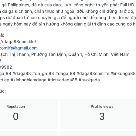
gà Philippines, đá gà cựa dao... Với công nghệ truyền phát Full H
 đá gà kịch tính, chân thực như ngoài đời. Không chỉ dừng lại ở đó
ips dự đoán từ các chuyên gia để người chơi dễ dàng theo dõi và đặ
 ngay hôm nay để tận hưởng không gian giải trí đỉnh cao cùng cơ hội
hệ:
://daga88com.life/
omlife@gmail.com
hạch Thị Thanh, Phường Tân Định, Quận 1, Hồ Chí Minh, Việt Nam
8
09982
_gà_88 #daga88 #da_ga_88 #daga_88 #daga88comlife #linkdaga8
ctiep #kinhnghiemdaga #tintucdaga88 #nuoigada
ức:
Reputation
Profile views
0
3