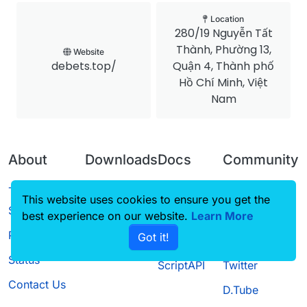
Location
280/19 Nguyễn Tất
Thành, Phường 13,
Website
debets.top/
Quận 4, Thành phố
Hồ Chí Minh, Việt
Nam
About
Downloads
Docs
Community
Terms of
Releases
Tutorials
Forum
This website uses cookies to ensure you get the
Service
best experience on our website.
Source code
CustomHUD
Learn More
Guilded
Privacy Policy
Got it!
License
AutoSettings
YouTube
Status
ScriptAPI
Twitter
Contact Us
D.Tube