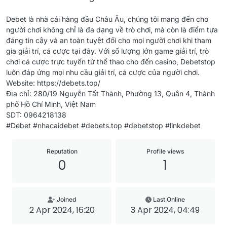
Debet là nhà cái hàng đầu Châu Âu, chúng tôi mang đến cho
người chơi không chỉ là đa dạng về trò chơi, mà còn là điểm tựa
đáng tin cậy và an toàn tuyệt đối cho mọi người chơi khi tham
gia giải trí, cá cược tại đây. Với số lượng lớn game giải trí, trò
chơi cá cược trực tuyến từ thể thao cho đến casino, Debetstop
luôn đáp ứng mọi nhu cầu giải trí, cá cược của người chơi.
Website: https://debets.top/
Địa chỉ: 280/19 Nguyễn Tất Thành, Phường 13, Quận 4, Thành
phố Hồ Chí Minh, Việt Nam
SDT: 0964218138
#Debet #nhacaidebet #debets.top #debetstop #linkdebet
Reputation
Profile views
0
1
Joined
Last Online
2 Apr 2024, 16:20
3 Apr 2024, 04:49