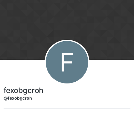
Skip to content
F
fexobgcroh
@fexobgcroh