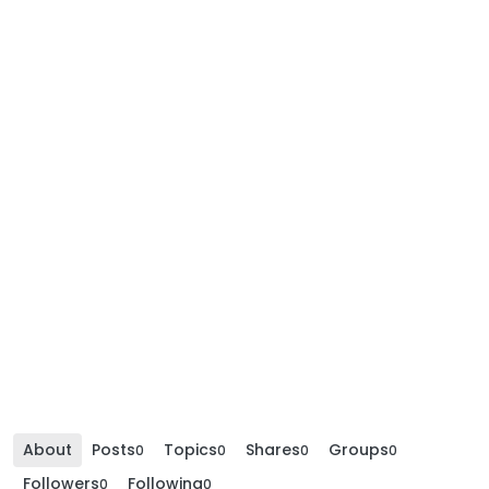
About
Posts
Topics
Shares
Groups
0
0
0
0
Followers
Following
0
0