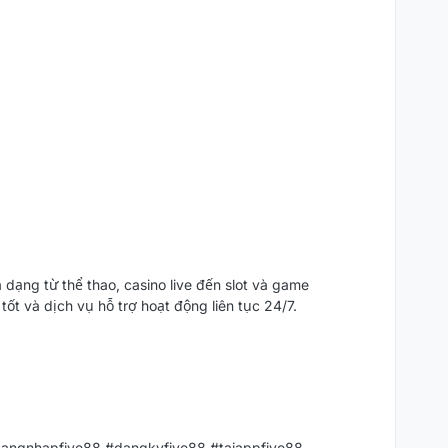
dạng từ thể thao, casino live đến slot và game
ốt và dịch vụ hỗ trợ hoạt động liên tục 24/7.
#dangnhapfive88 #dangkyfive88 #taiappfive88