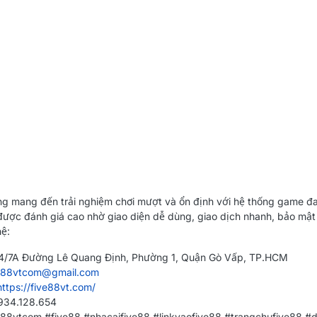
ng mang đến trải nghiệm chơi mượt và ổn định với hệ thống game đa 
được đánh giá cao nhờ giao diện dễ dùng, giao dịch nhanh, bảo mật t
hệ:
64/7A Đường Lê Quang Định, Phường 1, Quận Gò Vấp, TP.HCM
e88vtcom@gmail.com
https://five88vt.com/
0934.128.654
e88vtcom #five88 #nhacaifive88 #linkvaofive88 #trangchufive88 