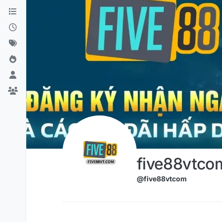
Skip to content
five88vtco
@five88vtcom