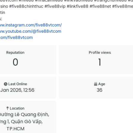
sino #five88chinhthuc #five88vip #linkfive88 #five88net #five88me
tin
s:
ww.instagram.com/five88vtcom/
www.youtube.com/@five88vtcom
.com/five88vtcom
Reputation
Profile views
0
1
Last Online
Age
 Jan 2026, 12:56
36
Location
ường Lê Quang Định,
ng 1, Quận Gò Vấp,
TP.HCM