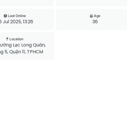
Last Online
Age
6 Jul 2025, 13:26
36
Location
Đường Lạc Long Quân,
g 5, Quận 11, TPHCM