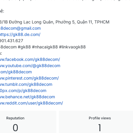
hệ:
33/1B Đường Lạc Long Quân, Phường 5, Quận 11, TPHCM
88decom@gmail.com
https://gk88.de.com/
0901.431.627
88decom #gk88 #nhacaigk88 #linkvaogk88
s:
www.facebook.com/gk88decom/
www.youtube.com/@gk88decom
x.com/gk88decom
ww.pinterest.com/gk88decom/
www.tumblr.com/gk88decom
500px.com/p/gk88decom
www.behance.net/gk88decom
ww.reddit.com/user/gk88decom/
Reputation
Profile views
0
1