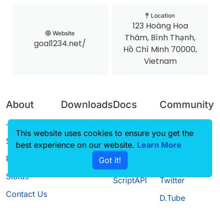
Location
123 Hoàng Hoa
Website
Thám, Bình Thạnh,
goal1234.net/
Hồ Chí Minh 70000,
Vietnam
About
Downloads
Docs
Community
Terms of
Releases
Tutorials
Forum
This website uses cookies to ensure you get the
Service
best experience on our website.
Source code
CustomHUD
Learn More
Guilded
Privacy Policy
Got it!
License
AutoSettings
YouTube
Status
ScriptAPI
Twitter
Contact Us
D.Tube