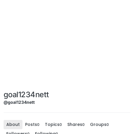
goal1234nett
@goal1234nett
About
Posts
Topics
Shares
Groups
0
0
0
0
Followers
Following
0
0