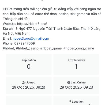
HBBet mang đến trải nghiệm giải trí đẳng cấp với hàng ngàn trò
chơi hấp dẫn như cá cược thể thao, casino, slot game và bắn cá
Thông tin chi tiết:
Website: https://hbbet3.pro/
Địa chỉ: 3 Ngõ 477 Nguyễn Trãi, Thanh Xuân Bắc, Thanh Xuân,
Hà Nội, Việt Nam
Email:
hbbet3.pro@gmail.com
Phone: 0972947009
#hbbet, #hbbet_casino, #hbbet_game, #hbbet_cong_game
Reputation
Profile views
0
1
Joined
Last Online
29 Oct 2025, 09:28
29 Oct 2025, 09:28
Location