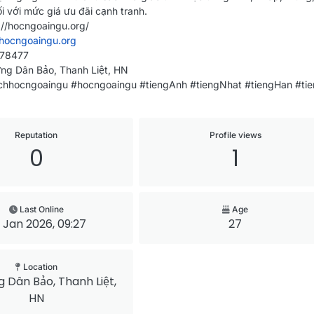
 với mức giá ưu đãi cạnh tranh.
://hocngoaingu.org/
ocngoaingu.org
478477
ởng Dân Bảo, Thanh Liệt, HN
chhocngoaingu #hocngoaingu #tiengAnh #tiengNhat #tiengHan #ti
Reputation
Profile views
0
1
Last Online
Age
 Jan 2026, 09:27
27
Location
g Dân Bảo, Thanh Liệt,
HN