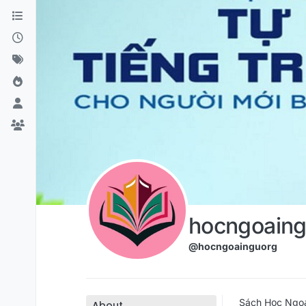
Skip to content
hocngoaing
@hocngoainguorg
Sách Học Ngoại
About