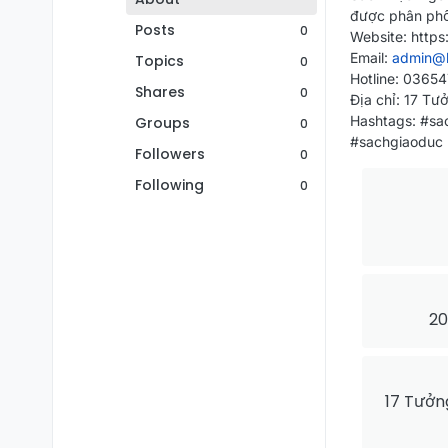
được phân phối
Posts
0
Website: https
Email:
admin@h
Topics
0
Hotline: 0365
Shares
0
Địa chỉ: 17 Tư
Hashtags: #sa
Groups
0
#sachgiaoduc
Followers
0
Following
0
20
17 Tưởn