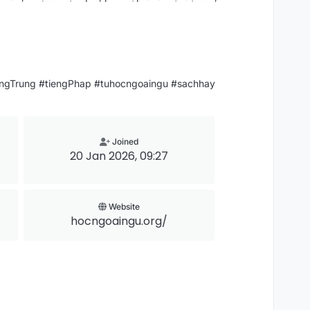
engTrung #tiengPhap #tuhocngoaingu #sachhay
Joined
20 Jan 2026, 09:27
Website
hocngoaingu.org/