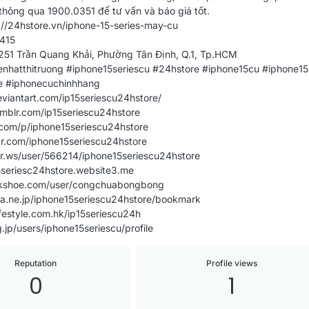
thông qua 1900.0351 để tư vấn và báo giá tốt.
://24hstore.vn/iphone-15-series-may-cu
415
 251 Trần Quang Khải, Phường Tân Định, Q.1, Tp.HCM
enhatthitruong #iphone15seriescu #24hstore #iphone15cu #iphone
e #iphonecuchinhhang
viantart.com/ip15seriescu24hstore/
mblr.com/ip15seriescu24hstore
.com/p/iphone15seriescu24hstore
ar.com/iphone15seriescu24hstore
ler.ws/user/566214/iphone15seriescu24hstore
5seriesc24hstore.website3.me
alkshoe.com/user/congchuabongbong
na.ne.jp/iphone15seriescu24hstore/bookmark
lifestyle.com.hk/ip15seriescu24h
.jp/users/iphone15seriescu/profile
Reputation
Profile views
0
1