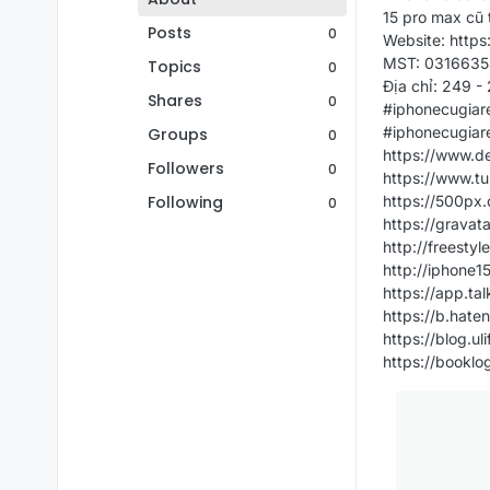
15 pro max cũ 
Posts
0
Website: https
MST: 0316635
Topics
0
Địa chỉ: 249 -
Shares
0
#iphonecugiar
#iphonecugiar
Groups
0
https://www.de
Followers
0
https://www.tu
Following
https://500px
0
https://gravat
http://freesty
http://iphone1
https://app.t
https://b.hate
https://blog.u
https://booklog