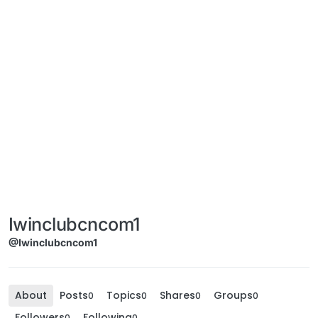
Iwinclubcncom1
@Iwinclubcncom1
About
Posts
Topics
Shares
Groups
0
0
0
0
Followers
Following
0
0