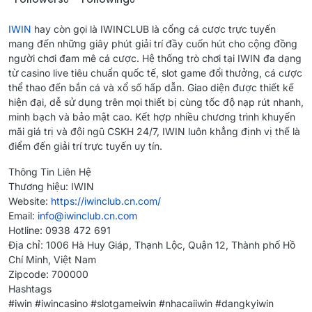
IWIN
hay còn gọi là IWINCLUB là cổng cá cược trực tuyến
mang đến những giây phút giải trí đầy cuốn hút cho cộng đồng
người chơi đam mê cá cược. Hệ thống trò chơi tại IWIN đa dạng
từ casino live tiêu chuẩn quốc tế, slot game đổi thưởng, cá cược
thể thao đến bắn cá và xổ số hấp dẫn. Giao diện được thiết kế
hiện đại, dễ sử dụng trên mọi thiết bị cùng tốc độ nạp rút nhanh,
minh bạch và bảo mật cao. Kết hợp nhiều chương trình khuyến
mãi giá trị và đội ngũ CSKH 24/7, IWIN luôn khẳng định vị thế là
điểm đến giải trí trực tuyến uy tín.
Thông Tin Liên Hệ
Thương hiệu: IWIN
Website:
https://iwinclub.cn.com/
Email:
info@iwinclub.cn.com
Hotline: 0938 472 691
Địa chỉ: 1006 Hà Huy Giáp, Thạnh Lộc, Quận 12, Thành phố Hồ
Chí Minh, Việt Nam
Zipcode: 700000
Hashtags
#iwin #iwincasino #slotgameiwin #nhacaiiwin #dangkyiwin