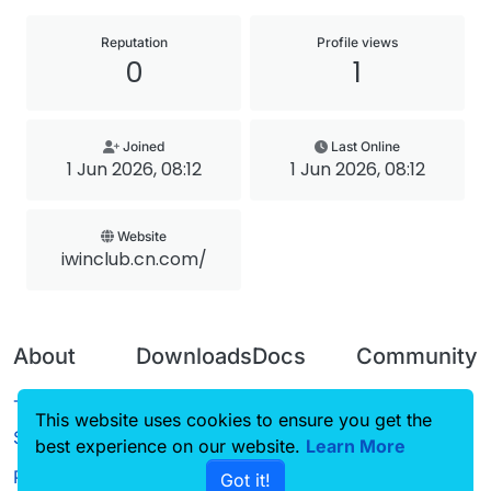
Reputation
Profile views
0
1
Joined
Last Online
1 Jun 2026, 08:12
1 Jun 2026, 08:12
Website
iwinclub.cn.com/
About
Downloads
Docs
Community
Terms of
Releases
Tutorials
Forum
This website uses cookies to ensure you get the
Service
best experience on our website.
Source code
CustomHUD
Learn More
Guilded
Privacy Policy
Got it!
License
AutoSettings
YouTube