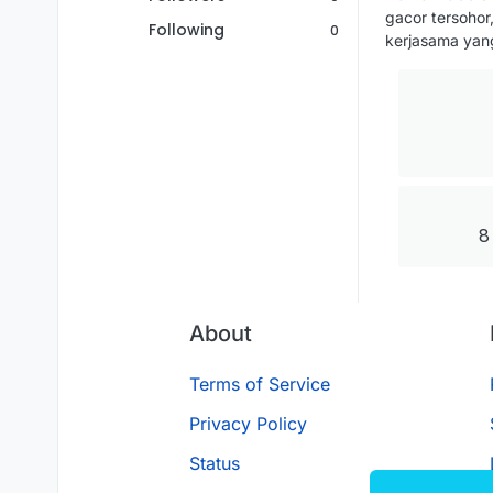
gacor tersohor,
Following
0
kerjasama yang
8
About
Terms of Service
Privacy Policy
Status