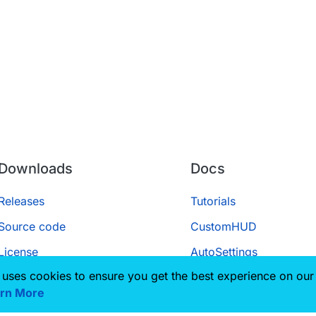
Downloads
Docs
Releases
Tutorials
Source code
CustomHUD
License
AutoSettings
 uses cookies to ensure you get the best experience on our
ScriptAPI
rn More