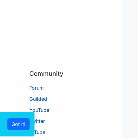
Community
Forum
Guilded
YouTube
Twitter
Got it!
D.Tube