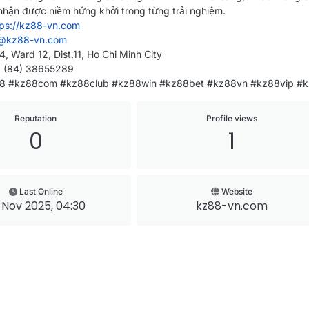
nhận được niềm hứng khởi trong từng trải nghiệm.
tps://kz88-vn.com
t@kz88-vn.com
, Ward 12, Dist.11, Ho Chi Minh City
: (84) 38655289
88 #kz88com #kz88club #kz88win #kz88bet #kz88vn #kz88vip #
Reputation
Profile views
0
1
Last Online
Website
 Nov 2025, 04:30
kz88-vn.com