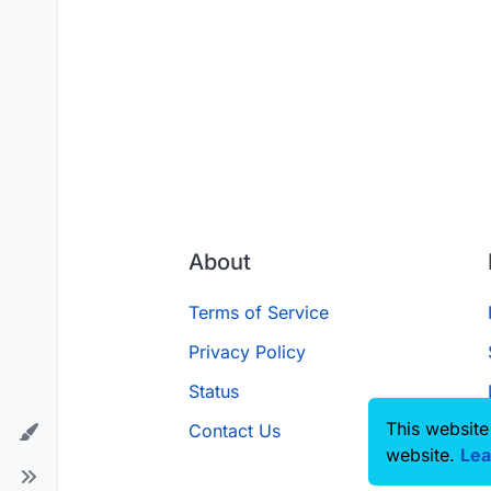
About
Terms of Service
Privacy Policy
Status
This website
Contact Us
website.
Lea