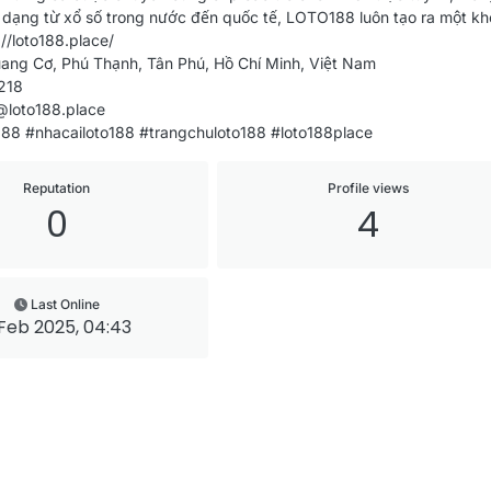
 dạng từ xổ số trong nước đến quốc tế, LOTO188 luôn tạo ra một không
//loto188.place/
ang Cơ, Phú Thạnh, Tân Phú, Hồ Chí Minh, Việt Nam
218
@loto188.place
188 #nhacailoto188 #trangchuloto188 #loto188place
Reputation
Profile views
0
4
Last Online
Feb 2025, 04:43