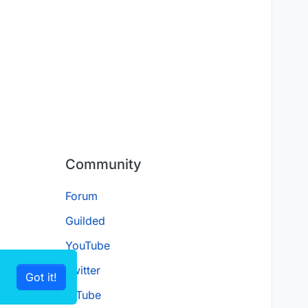
Community
Forum
Guilded
YouTube
Twitter
Got it!
D.Tube