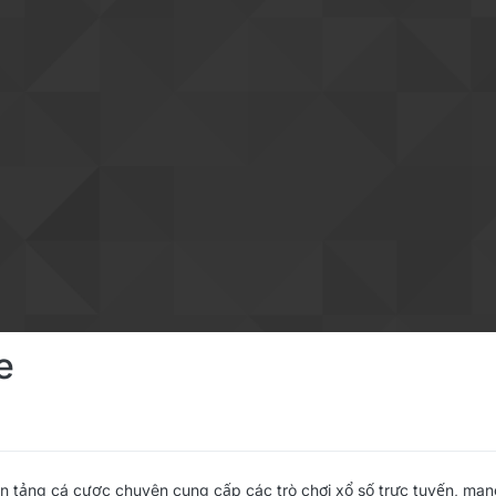
e
n tảng cá cược chuyên cung cấp các trò chơi xổ số trực tuyến, man