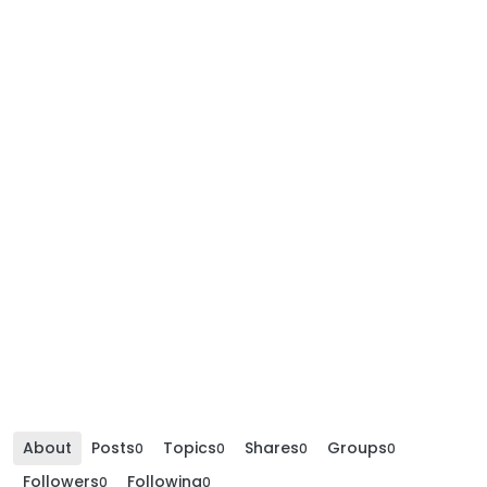
About
Posts
Topics
Shares
Groups
0
0
0
0
Followers
Following
0
0