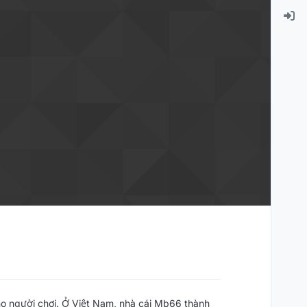
ho người chơi. Ở Việt Nam, nhà cái Mb66 thành