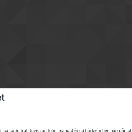
t
i cá cược trực tuyến an toàn, mang đến cơ hội kiếm tiền hấp dẫn c