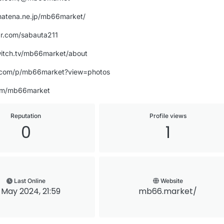
e.hatena.ne.jp/mb66market/
ar.com/sabauta211
witch.tv/mb66market/about
x.com/p/mb66market?view=photos
.com/mb66market
Reputation
Profile views
0
1
Last Online
Website
 May 2024, 21:59
mb66.market/