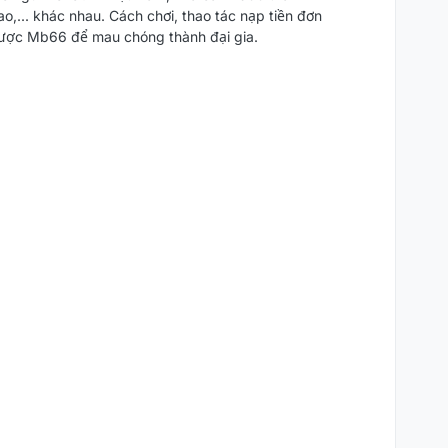
o,... khác nhau. Cách chơi, thao tác nạp tiền đơn
 cược Mb66 để mau chóng thành đại gia.​