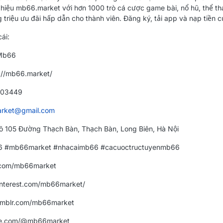
 hiệu mb66.market với hơn 1000 trò cá cược game bài, nổ hũ, thể tha
 triệu ưu đãi hấp dẫn cho thành viên. Đăng ký, tải app và nạp tiền
ái:
 Mb66
://mb66.market/
203449
rket@gmail.com
gõ 105 Đường Thạch Bàn, Thạch Bàn, Long Biên, Hà Nội
6 #mb66market #nhacaimb66 #cacuoctructuyenmb66
er.com/mb66market
interest.com/mb66market/
umblr.com/mb66market
ube.com/@mb66market