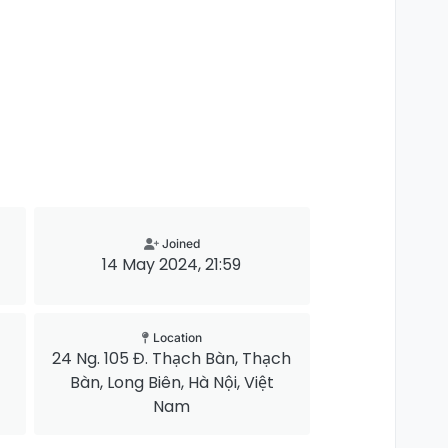
Joined
14 May 2024, 21:59
Location
24 Ng. 105 Đ. Thạch Bàn, Thạch
Bàn, Long Biên, Hà Nội, Việt
Nam