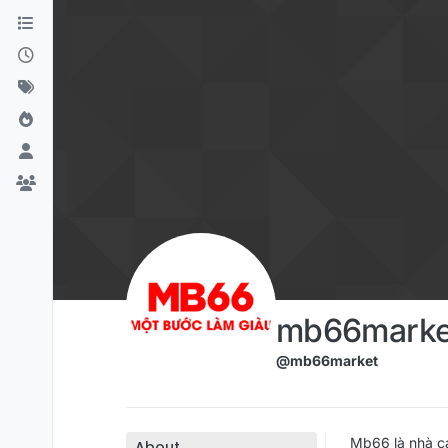
Skip to content
mb66marke
@mb66market
Mb66 là nhà cá
About