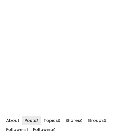
About
Posts
Topics
Shares
Groups
2
0
0
0
Followers
Following
1
0