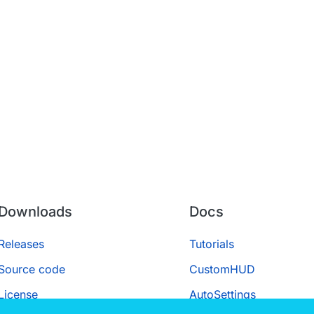
Downloads
Docs
Releases
Tutorials
Source code
CustomHUD
License
AutoSettings