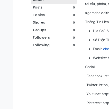
tài xỉu, phỏm, t
Posts
0
#gamebaidoith
Topics
0
Thông Tin Liên
Shares
0
Groups
0
Địa Chỉ: 
Followers
0
Số Điện T
Following
0
Email:
oln
Website: h
Social:
-Facebook: ht
-Twitter: https
-Youtube: htt
-Pinterest: ht