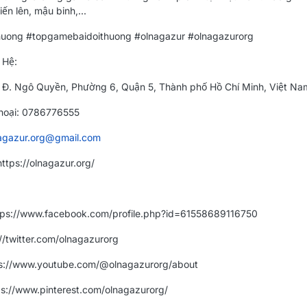
iến lên, mậu binh,...
uong #topgamebaidoithuong #olnagazur #olnagazurorg
 Hệ:
6 Đ. Ngô Quyền, Phường 6, Quận 5, Thành phố Hồ Chí Minh, Việt Na
hoại: 0786776555
agazur.org@gmail.com
ttps://olnagazur.org/
tps://www.facebook.com/profile.php?id=61558689116750
://twitter.com/olnagazurorg
ps://www.youtube.com/@olnagazurorg/about
tps://www.pinterest.com/olnagazurorg/