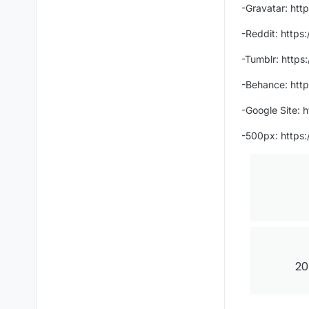
-Gravatar: htt
-Reddit: https
-Tumblr: https
-Behance: htt
-Google Site: 
-500px: https
20