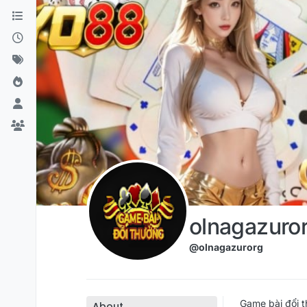
Skip to content
olnagazuro
@olnagazurorg
Game bài đổi t
About