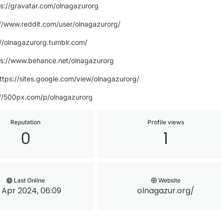
ps://gravatar.com/olnagazurorg
://www.reddit.com/user/olnagazurorg/
://olnagazurorg.tumblr.com/
ps://www.behance.net/olnagazurorg
https://sites.google.com/view/olnagazurorg/
://500px.com/p/olnagazurorg
Reputation
Profile views
0
1
Last Online
Website
 Apr 2024, 06:09
olnagazur.org/