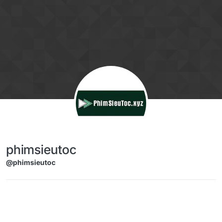
Skip to content
phimsieutoc
@phimsieutoc