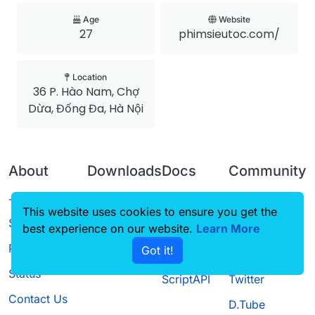
Age
Website
27
phimsieutoc.com/
Location
36 P. Hào Nam, Chợ
Dừa, Đống Đa, Hà Nội
About
Downloads
Docs
Community
Terms of
Releases
Tutorials
Forum
This website uses cookies to ensure you get the
Service
best experience on our website.
Source code
CustomHUD
Learn More
Guilded
Privacy Policy
Got it!
License
AutoSettings
YouTube
Status
ScriptAPI
Twitter
Contact Us
D.Tube