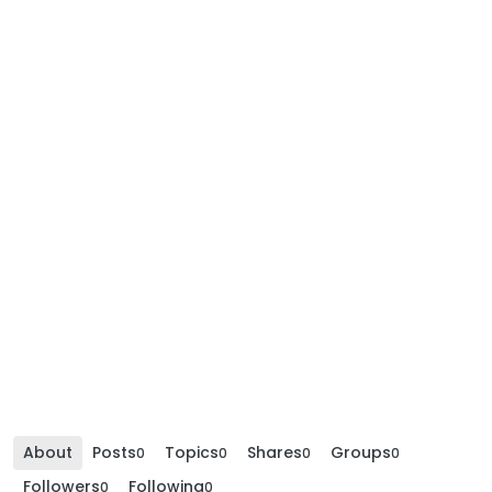
About
Posts
Topics
Shares
Groups
0
0
0
0
Followers
Following
0
0