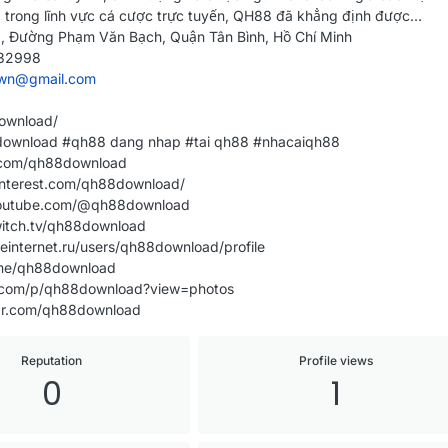
trong lĩnh vực cá cược trực tuyến, QH88 đã khẳng định được...
16, Đường Phạm Văn Bạch, Quận Tân Bình, Hồ Chí Minh
132998
wn@gmail.com
download/
ownload #qh88 dang nhap #tai qh88 #nhacaiqh88
er.com/qh88download
interest.com/qh88download/
youtube.com/@qh88download
witch.tv/qh88download
veinternet.ru/users/qh88download/profile
.me/qh88download
x.com/p/qh88download?view=photos
tar.com/qh88download
Reputation
Profile views
0
1