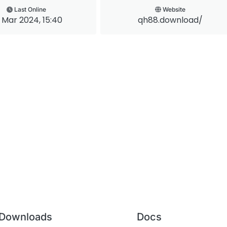
Last Online
Website
 Mar 2024, 15:40
qh88.download/
Downloads
Docs