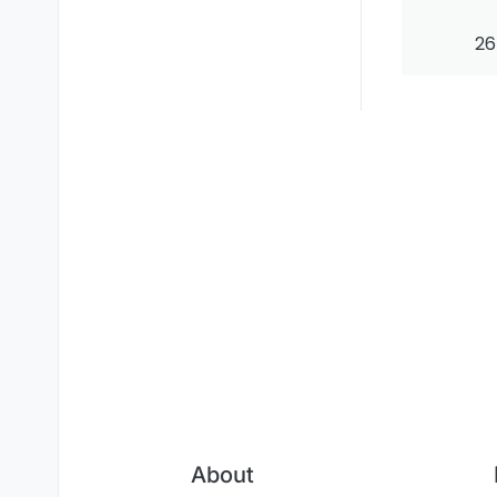
26
About