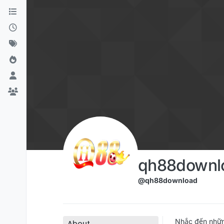
Skip to content
qh88downl
@qh88download
Nhắc đến những
About