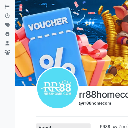
Skip to content
rr88homec
@rr88homecom
RR88 tuy là mộ
About