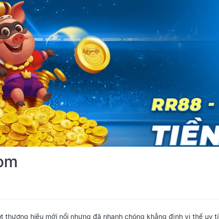
om
t thương hiệu mới nổi nhưng đã nhanh chóng khẳng định vị thế uy 