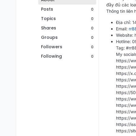
đầy đủ các loạ
Posts
0
Thông tin liên 
Topics
0
Địa chỉ: 
Shares
0
Email:
rr
Website: 
Groups
0
Hotline: 
Followers
0
Tag: #rr8
My social
Following
0
https://
https://
https://
https://w
https://
https://
https://
https://w
https://
https://w
https://i
https://s