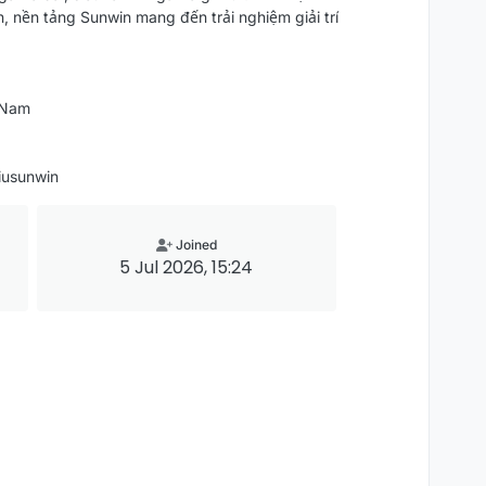
, nền tảng Sunwin mang đến trải nghiệm giải trí
 Nam
iusunwin
Joined
5 Jul 2026, 15:24