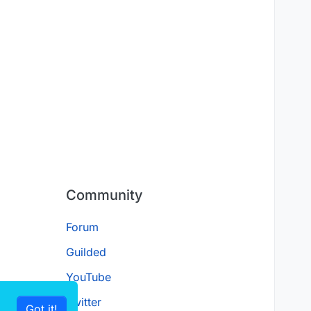
Community
Forum
Guilded
YouTube
Twitter
Got it!