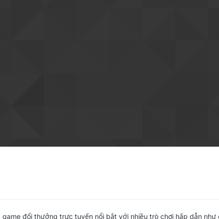
 game đổi thưởng trực tuyến nổi bật với nhiều trò chơi hấp dẫn như g