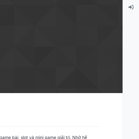
ame bài, slot và mini game giải trí. Nhờ hệ