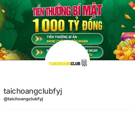
Skip to content
taichoangclubfyj
@taichoangclubfyj