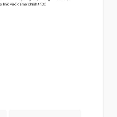
p link vào game chính thức