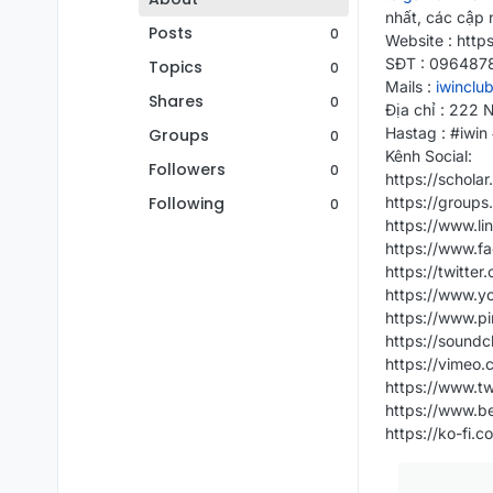
nhất, các cập 
Posts
0
Website : https
SĐT : 096487
Topics
0
Mails :
iwinclu
Shares
0
Địa chỉ : 222
Hastag : #iwi
Groups
0
Kênh Social:
Followers
0
https://schola
Following
https://group
0
https://www.li
https://www.
https://twitte
https://www.
https://www.pi
https://sound
https://vimeo.
https://www.tw
https://www.b
https://ko-fi.