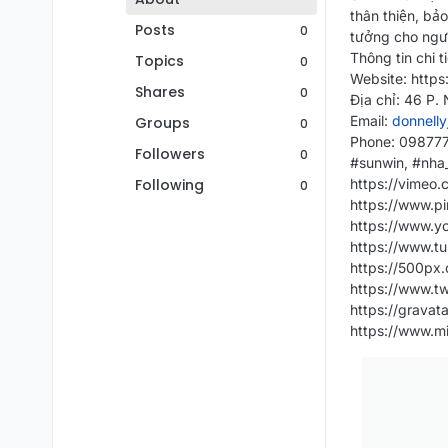
thân thiện, bả
Posts
0
tưởng cho ngườ
Thông tin chi ti
Topics
0
Website: https
Shares
0
Địa chỉ: 46 P.
Email:
donnell
Groups
0
Phone: 09877
Followers
0
#sunwin, #nha
Following
https://vimeo
0
https://www.p
https://www.y
https://www.t
https://500px
https://www.tw
https://gravat
https://www.m