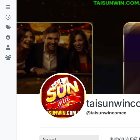
Skip to content
taisunwinc
@taisunwincomco
Sunwin là một 
About