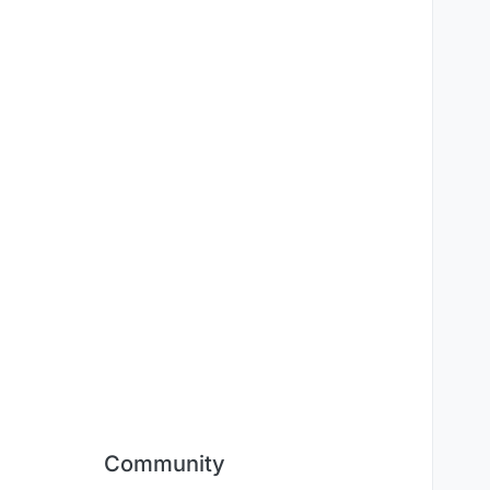
Community