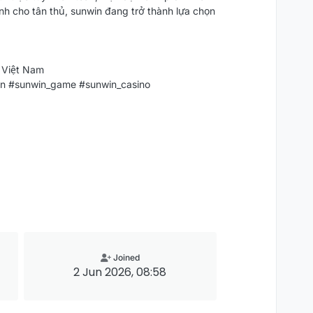
ành cho tân thủ, sunwin đang trở thành lựa chọn
 Việt Nam
in #sunwin_game #sunwin_casino
Joined
2 Jun 2026, 08:58