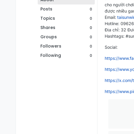
cho người chơi
Posts
0
được nhiều gam
Email:
taisunw
Topics
0
Hotline: 0962
Shares
0
Địa chỉ: 32 Đư
Hashtags: #su
Groups
0
Followers
0
Social:
Following
0
https://www.fa
https://www.y
https://x.com/
https://www.pi