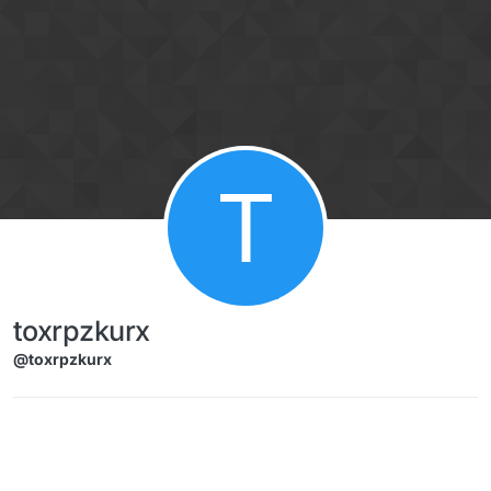
Skip to content
T
toxrpzkurx
@toxrpzkurx