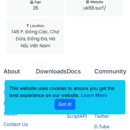
Age
Website
26
uk88.surf/
Location
148 P. Đông Các, Chợ
Dừa, Đống Đa, Hà
Nội, Việt Nam
About
Downloads
Docs
Community
Terms of
Releases
Tutorials
Forum
This website uses cookies to ensure you get the
Service
best experience on our website.
Source code
CustomHUD
Learn More
Guilded
Privacy Policy
Got it!
License
AutoSettings
YouTube
Status
ScriptAPI
Twitter
Contact Us
D.Tube