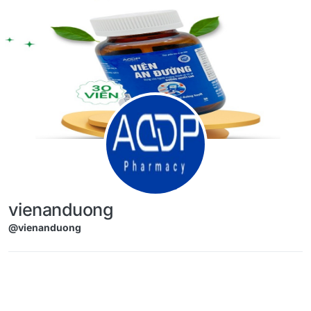
Skip to content
vienanduong
@vienanduong