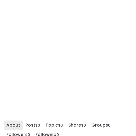
About
Posts
Topics
Shares
Groups
0
0
0
0
Followers
Following
0
0