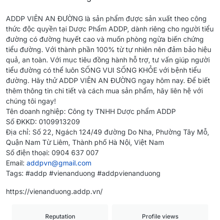
ADDP VIÊN AN ĐƯỜNG là sản phẩm được sản xuất theo công
thức độc quyền tại Dược Phẩm ADDP, dành riêng cho người tiểu
đường có đường huyết cao và muốn phòng ngừa biến chứng
tiểu đường. Với thành phần 100% từ tự nhiên nên đảm bảo hiệu
quả, an toàn. Với mục tiêu đồng hành hỗ trợ, tư vấn giúp người
tiểu đường có thể luôn SỐNG VUI SỐNG KHỎE với bệnh tiểu
đường. Hãy thử ADDP VIÊN AN ĐƯỜNG ngay hôm nay. Để biết
thêm thông tin chi tiết và cách mua sản phẩm, hãy liên hệ với
chúng tôi ngay!
Tên doanh nghiệp: Công ty TNHH Dược phẩm ADDP
Số ĐKKD: 0109913209
Địa chỉ: Số 22, Ngách 124/49 đường Do Nha, Phường Tây Mỗ,
Quận Nam Từ Liêm, Thành phố Hà Nội, Việt Nam
Số điện thoại: 0904 637 007
Email:
addpvn@gmail.com
Tags: #addp #vienanduong #addpvienanduong
https://vienanduong.addp.vn/
Reputation
Profile views