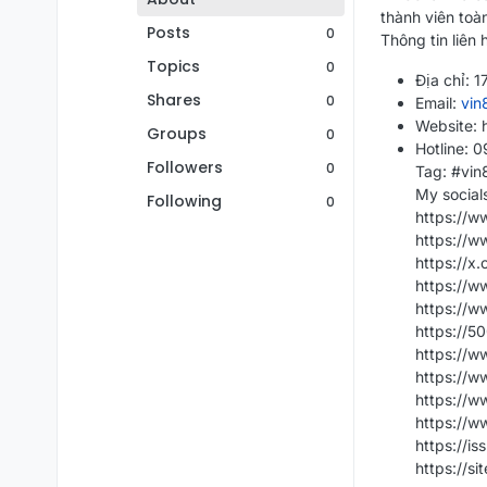
thành viên toà
Posts
0
Thông tin liên 
Topics
0
Địa chỉ: 
Shares
0
Email:
vin
Website: 
Groups
0
Hotline: 
Followers
0
Tag: #vin
My social
Following
0
https://
https://
https://x
https://w
https://w
https://5
https://w
https://w
https://
https://w
https://i
https://s