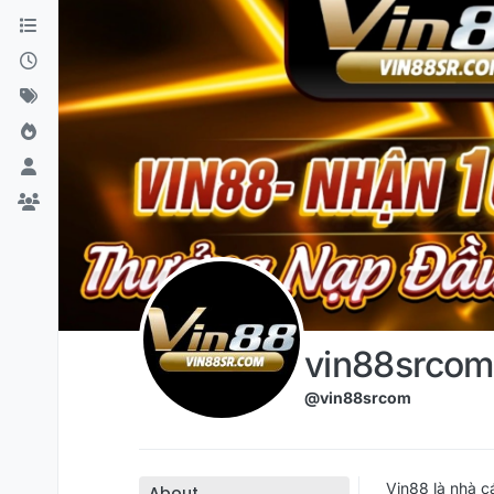
Skip to content
vin88srcom
@vin88srcom
Vin88 là nhà c
About