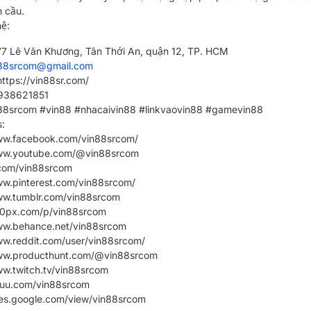
n cầu.
hệ:
177 Lê Văn Khương, Tân Thới An, quận 12, TP. HCM
88srcom@gmail.com
https://vin88sr.com/
0938621851
88srcom #vin88 #nhacaivin88 #linkvaovin88 #gamevin88
s:
www.facebook.com/vin88srcom/
www.youtube.com/@vin88srcom
.com/vin88srcom
ww.pinterest.com/vin88srcom/
ww.tumblr.com/vin88srcom
00px.com/p/vin88srcom
ww.behance.net/vin88srcom
ww.reddit.com/user/vin88srcom/
www.producthunt.com/@vin88srcom
ww.twitch.tv/vin88srcom
ssuu.com/vin88srcom
ites.google.com/view/vin88srcom