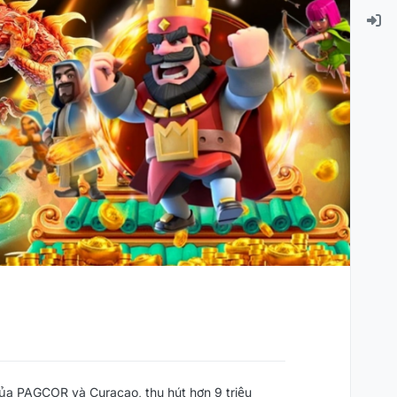
của PAGCOR và Curaçao, thu hút hơn 9 triệu