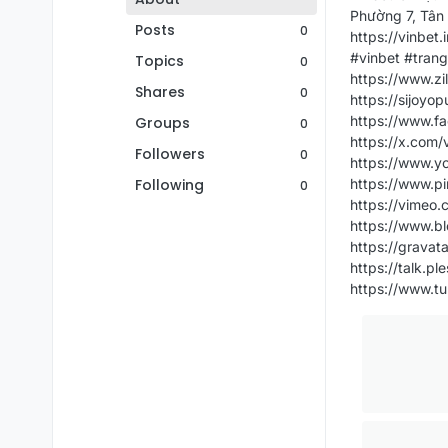
Phường 7, Tân 
Posts
0
https://vinbet.
#vinbet #trang
Topics
0
https://www.zi
Shares
0
https://sijoyo
https://www.f
Groups
0
https://x.com/
Followers
0
https://www.y
Following
https://www.pi
0
https://vimeo.
https://www.b
https://gravat
https://talk.p
https://www.t