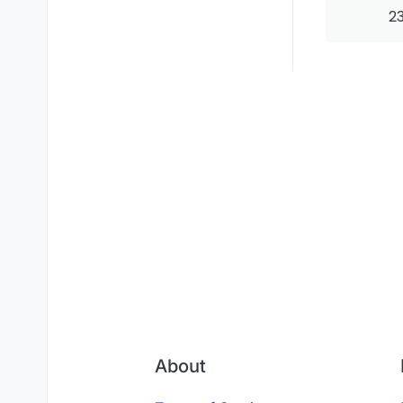
23
About