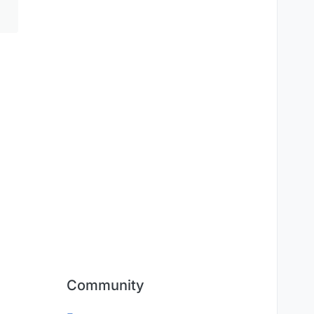
Community