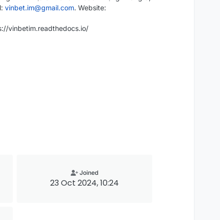
l:
vinbet.im@gmail.com
. Website:
://vinbetim.readthedocs.io/
Joined
23 Oct 2024, 10:24